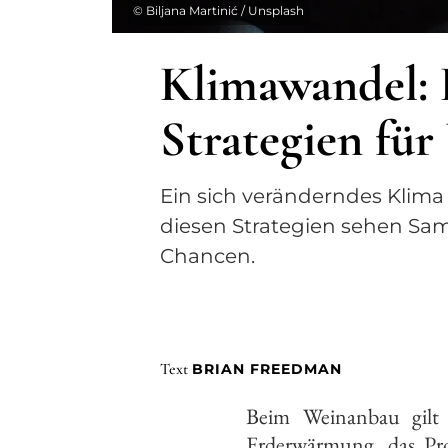
©
Biljana Martinić / Unsplash
Klimawandel: 
Strategien fü
Ein sich veränderndes Klima 
diesen Strategien sehen Sam
Chancen.
Text
BRIAN FREEDMAN
Beim Weinanbau gilt 
Erderwärmung, das Pr