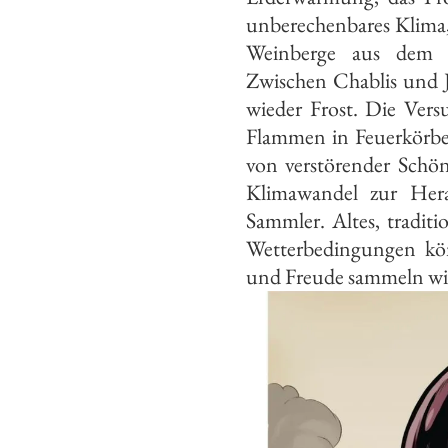
unberechenbares Klima, 
Weinberge aus dem A
Zwischen Chablis und J
wieder Frost. Die Ver
Flammen in Feuerkörben
von verstörender Schön
Klimawandel zur Hera
Sammler. Altes, tradit
Wetterbedingungen kön
und Freude sammeln will,