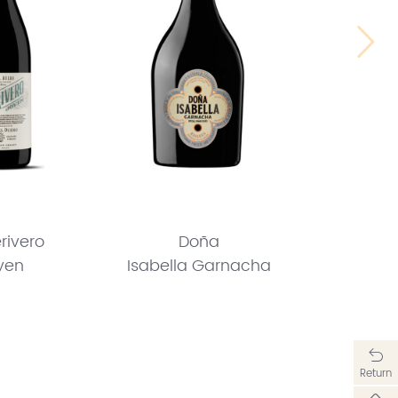
rivero
Doña
ven
Isabella Garnacha
Return